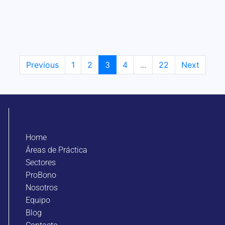
Previous
1
2
3
4
...
22
Next
Home
Áreas de Práctica
Sectores
ProBono
Nosotros
Equipo
Blog