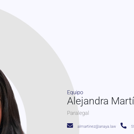
Equipo
Alejandra Mart
Paralegal
almartinez@anaya.law
5