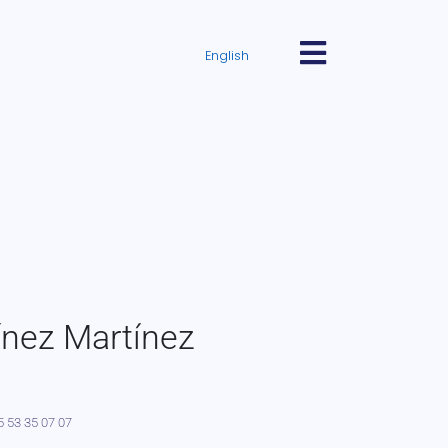
English
Volver
ínez Martínez
5 53 35 07 07