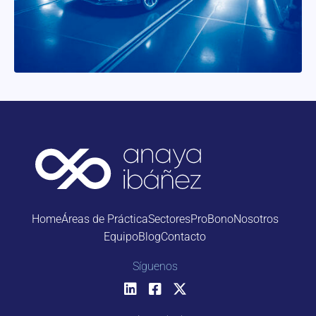
Home
Áreas de Práctica
Sectores
ProBono
Nosotros
Equipo
Blog
Contacto
Síguenos