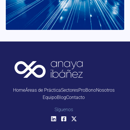
Home
Áreas de Práctica
Sectores
ProBono
Nosotros
Equipo
Blog
Contacto
Síguenos